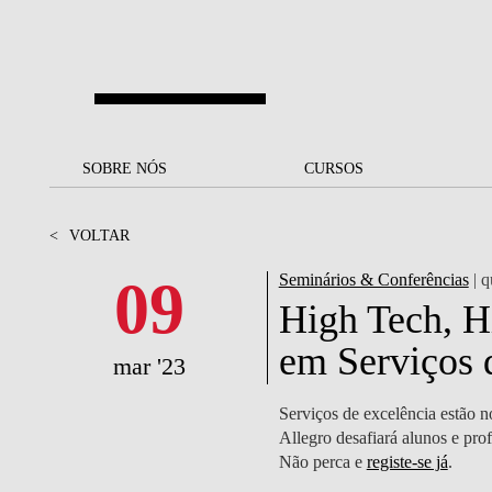
Saltar para o conteúdo principal
SOBRE NÓS
SOBRE NÓS
CURSOS
CURSOS
UM OLHAR SOBRE A NOVA
BOLSAS E
BACK
BACK
<
VOLTAR
SBE
FINANCIAMENTO
PROJETOS PARA UM
JUNTE-SE A NÓS
SOC
09
Seminários & Conferências
| q
A NOSSA MISSÃO
FUTURO MELHOR
CANDIDATURAS
High Tech, H
DOCENTES E
A
em Serviços 
A MARCA
SOCIAL EQUITY
INVESTIGADORES
LICENCIATURAS
mar '23
INITIATIVE
B
QUALIDADE &
PEOPLE AND CULTURE
MESTRADOS
Serviços de excelência estão n
ACREDITAÇÕES
FELLOWSHIP FOR
B
Allegro desafiará alunos e prof
EXCELLENCE
DOUTORAMENTOS
Não perca e
registe-se já
.
SUSTENTABILIDADE
L