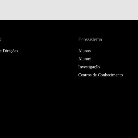
DOUBLE DEGREES
DIREITO & GESTÃO
DIREITO E ECONOMIA
DO MAR
s
Ecossistema
e Direções
DUAL DEGREE NYU
Alunos
Alumni
Investigação
Centros de Conhecimento