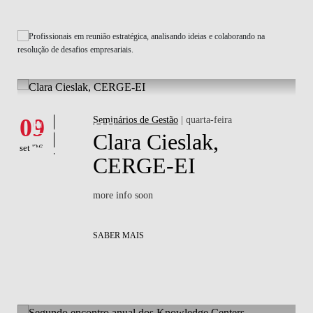
What's happening
W
Eventos
09
Seminários de Gestão
| quarta-feira
1
Clara Cieslak,
set '26
set 
of
CERGE-EI
more info soon
SABER MAIS