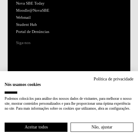
Nova SBE Today
Moodle@NovaSBE
Webmail
Student Hub
Portal de Denúncias
Siga-nos
Política de privacidade
Nós usamos cookies
Acreditações:
Podemos colocá-los para análise dos nossos dados de visitantes, para melhorar o nosso
site, mostrar conteúdos personalizados e para lhe proporcionar uma óptima experiência
Membro de:
no site. Para mais informações sobre os cookies que utilizamos, abra as configurações.
Participa em:
Aceitar todos
Não, ajustar
Plano de Recuperação e Resiliência (PRR)