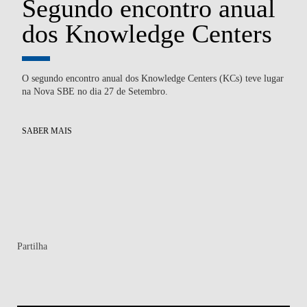
Segundo encontro anual
dos Knowledge Centers
E
I
O segundo encontro anual dos Knowledge Centers (KCs) teve lugar
na Nova SBE no dia 27 de Setembro.
o e
A 
o
Inv
Kn
SABER MAIS
for
SA
Partilha