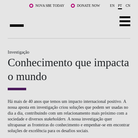
Saltar para o conteúdo principal
NOVA SBE TODAY
DONATE NOW
EN
PT
CN
SOBRE NÓS
Investigação
CURSOS
Conhecimento que impacta
DOCENTES E INVESTIGAÇÃO
o mundo
COMUNIDADE
LIFE AT NOVA SBE
Há mais de 40 anos que temos um impacto internacional positivo. A
nossa aposta em investigação criou soluções que podem ser usadas no
WHAT'S HAPPENING
dia a dia, contribuindo com um relacionamento mais próximo com a
sociedade e diversos
stakeholders
. A nossa investigação quer
ultrapassar as fronteiras do conhecimento e empenhar-se em encontrar
soluções de excelência para os desafios sociais.