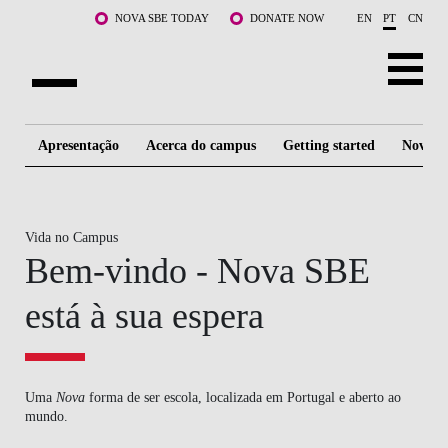
Saltar para o conteúdo principal
NOVA SBE TODAY
DONATE NOW
EN
PT
CN
SOBRE NÓS
Apresentação
Acerca do campus
Getting started
Nova W
CURSOS
DOCENTES E INVESTIGAÇÃO
Vida no Campus
Bem-vindo - Nova SBE
COMUNIDADE
está à sua espera
LIFE AT NOVA SBE
WHAT'S HAPPENING
Uma
Nova
forma de ser escola, localizada em Portugal e aberto ao
mundo.