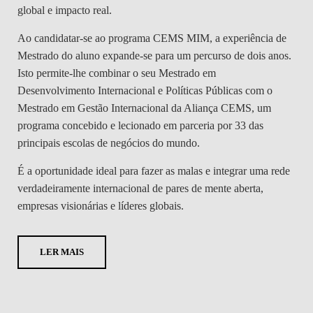
DOUBLE DEGREES
global e impacto real.
DIREITO & GESTÃO
Ao candidatar-se ao programa CEMS MIM, a experiência de
Mestrado do aluno expande-se para um percurso de dois anos.
DIREITO E ECONOMIA
Isto permite-lhe combinar o seu Mestrado em
DO MAR
Desenvolvimento Internacional e Políticas Públicas com o
Mestrado em Gestão Internacional da Aliança CEMS, um
DUAL DEGREE NYU
programa concebido e lecionado em parceria por 33 das
principais escolas de negócios do mundo.
É a oportunidade ideal para fazer as malas e integrar uma rede
verdadeiramente internacional de pares de mente aberta,
empresas visionárias e líderes globais.
LER MAIS