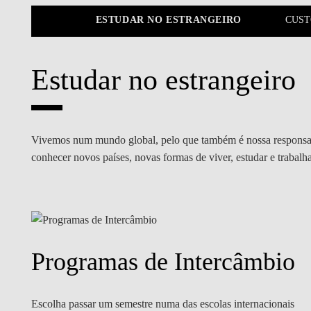
MESTRADOS EXECUTIVOS
ESENTAÇÃO
ESTUDAR NO ESTRANGEIRO
CUST
DIVERSIDADE, EQUIDADE E
L
INCLUSÃO
LISBON MBA
E
Estudar no estrangeiro
PROJETOS PARA UM
PROGRAMAS DE
FUTURO MELHOR
INTERCÂMBIO
R
MODELO DE GOVERNO
ESCOLAS DE VERÃO
Vivemos num mundo global, pelo que também é nossa responsabi
JUNTE-SE A NÓS
FORMAÇÃO DE
conhecer novos países, novas formas de viver, estudar e trabalh
EXECUTIVOS
CONTACTOS
Programas de Intercâmbio
Escolha passar um semestre numa das escolas internacionais