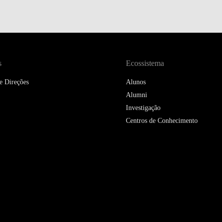
DOUBLE DEGREES
DIREITO & GESTÃO
DIREITO E ECONOMIA
DO MAR
s
Ecossistema
e Direções
DUAL DEGREE NYU
Alunos
Alumni
Investigação
Centros de Conhecimento