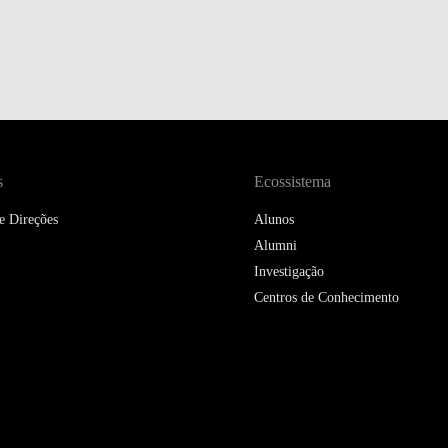
DOUBLE DEGREES
DIREITO & GESTÃO
DIREITO E ECONOMIA
DO MAR
DUAL DEGREE NYU
s
Ecossistema
e Direções
Alunos
Alumni
Investigação
Centros de Conhecimento