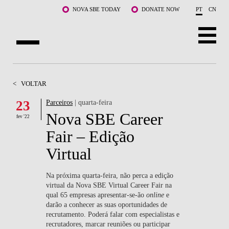
Saltar para o conteúdo principal
NOVA SBE TODAY
DONATE NOW
PT
CN
SOBRE NÓS
<
VOLTAR
CURSOS
23
Parceiros
| quarta-feira
Nova SBE Career
DOCENTES E INVESTIGAÇÃO
fev '22
Fair – Edição
COMUNIDADE
Virtual
LIFE AT NOVA SBE
Na próxima quarta-feira, não perca a edição
virtual da Nova SBE Virtual Career Fair na
WHAT'S HAPPENING
qual 65 empresas apresentar-se-ão
online
e
darão a conhecer as suas oportunidades de
recrutamento. Poderá falar com especialistas e
recrutadores, marcar reuniões ou participar