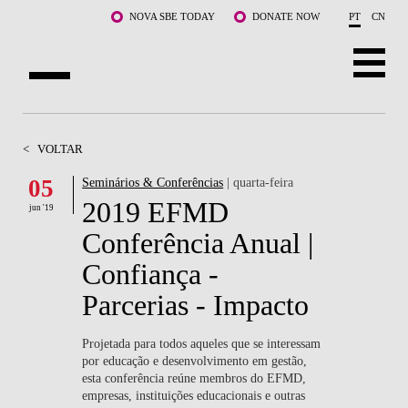
Saltar para o conteúdo principal
NOVA SBE TODAY
DONATE NOW
PT
CN
SOBRE NÓS
<
VOLTAR
CURSOS
05
Seminários & Conferências
| quarta-feira
2019 EFMD
DOCENTES E INVESTIGAÇÃO
jun '19
Conferência Anual |
COMUNIDADE
Confiança -
LIFE AT NOVA SBE
Parcerias - Impacto
WHAT'S HAPPENING
Projetada para todos aqueles que se interessam
por educação e desenvolvimento em gestão,
esta conferência reúne membros do EFMD,
empresas, instituições educacionais e outras