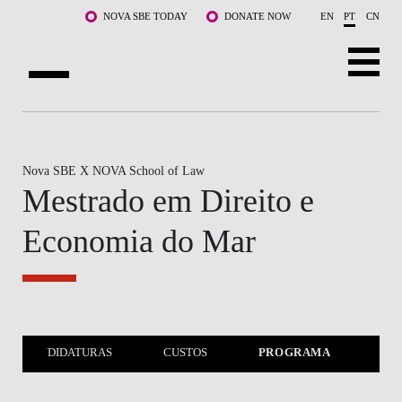
Saltar para o conteúdo principal
NOVA SBE TODAY
DONATE NOW
EN
PT
CN
SOBRE NÓS
CURSOS
Nova SBE X NOVA School of Law
Mestrado em Direito e
DOCENTES E INVESTIGAÇÃO
Economia do Mar
COMUNIDADE
LIFE AT NOVA SBE
WHAT'S HAPPENING
CANDIDATURAS
CUSTOS
PROGRAMA