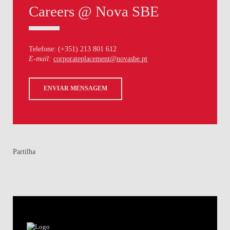
Careers @ Nova SBE
Telefone:
(+351) 213 801 612
E-mail:
corporateplacement@novasbe.pt
ENVIAR MENSAGEM
Partilha