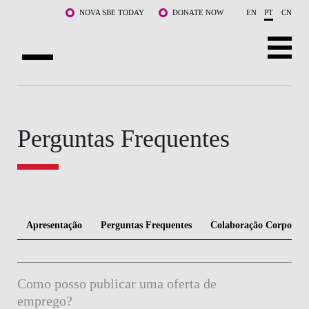
Saltar para o conteúdo principal
NOVA SBE TODAY
DONATE NOW
EN
PT
CN
SOBRE NÓS
CURSOS
Perguntas Frequentes
DOCENTES E INVESTIGAÇÃO
COMUNIDADE
LIFE AT NOVA SBE
Apresentação
Perguntas Frequentes
Colaboração Corporati
WHAT'S HAPPENING
Como posso publicar uma oferta de
emprego?