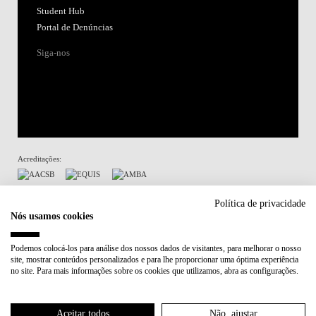
Student Hub
Portal de Denúncias
Siga-nos
Acreditações:
Membro de:
Política de privacidade
Nós usamos cookies
Participa em:
Podemos colocá-los para análise dos nossos dados de visitantes, para melhorar o nosso
site, mostrar conteúdos personalizados e para lhe proporcionar uma óptima experiência
Plano de Recuperação e Resiliência (PRR)
no site. Para mais informações sobre os cookies que utilizamos, abra as configurações.
Política de Privacidade
Política de Cookies
Aceitar todos
Não, ajustar