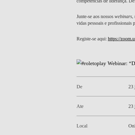
competências de liderança. Def
MESTRADOS EXECUTIVOS
DIVERSIDADE, EQUIDADE E
L
Junte-se aos nossos
webinars
,
INCLUSÃO
LISBON MBA
vidas pessoais e profissionais
E
PROJETOS PARA UM
PROGRAMAS DE
FUTURO MELHOR
Registe-se aqui:
https://zoom
INTERCÂMBIO
R
MODELO DE GOVERNO
ESCOLAS DE VERÃO
JUNTE-SE A NÓS
FORMAÇÃO DE
EXECUTIVOS
CONTACTOS
De
23 
Ate
23 
Local
Onl