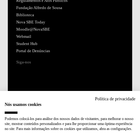
Regulamentos e Atos Públicos
Fundação Alfredo de Sousa
Biblioteca
Nova SBE Today
Moodle@NovaSBE
Webmail
Student Hub
Portal de Denúncias
Siga-nos
Política de privacidade
Nós usamos cookies
Acreditações:
Podemos colocá-los para análise dos nossos dados de visitantes, para melhorar o nosso
site, mostrar conteúdos personalizados e para lhe proporcionar uma óptima experiência
Membro de:
no site. Para mais informações sobre os cookies que utilizamos, abra as configurações.