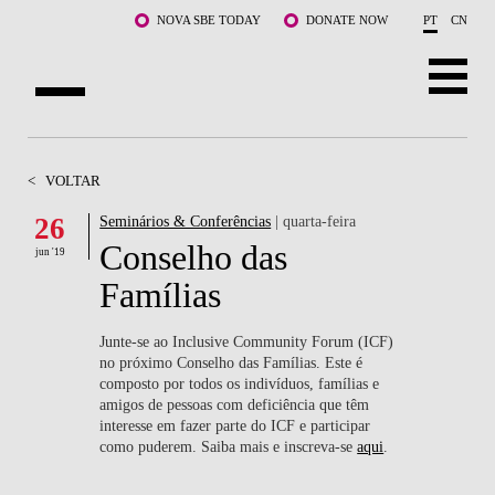
Saltar para o conteúdo principal
NOVA SBE TODAY
DONATE NOW
PT
CN
SOBRE NÓS
<
VOLTAR
CURSOS
26
Seminários & Conferências
| quarta-feira
Conselho das
DOCENTES E INVESTIGAÇÃO
jun '19
Famílias
COMUNIDADE
Junte-se ao Inclusive Community Forum (ICF)
LIFE AT NOVA SBE
no próximo Conselho das Famílias. Este é
composto por todos os indivíduos, famílias e
amigos de pessoas com deficiência que têm
WHAT'S HAPPENING
interesse em fazer parte do ICF e participar
como puderem. Saiba mais e inscreva-se
aqui
.