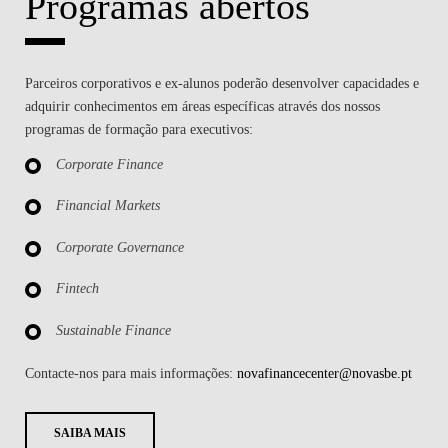
Programas abertos
NOTÍCIAS
CONTACTOS
Parceiros corporativos e ex-alunos poderão desenvolver capacidades e
adquirir conhecimentos em áreas específicas através dos nossos
programas de formação para executivos:
Corporate Finance​
Financial Markets​
Corporate Governance​
Fintech​
Sustainable Finance
Contacte-nos para mais informações:
novafinancecenter@novasbe.pt
SAIBA MAIS