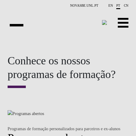
Saltar para o conteúdo principal
NOVASBE.UNL.PT
EN
PT
CN
SOBRE NÓS
Conhece os nossos
EDUCAÇÃO
programas de formação?
FINANCE PHD EVENTS
INVESTIGAÇÃO
PROJETOS
PESSOAS
EVENTOS
Programas de formação personalizados para parceiros e ex-alunos