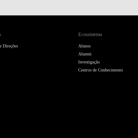
DOUBLE DEGREES
DIREITO & GESTÃO
DIREITO E ECONOMIA
s
Ecossistema
DO MAR
e Direções
Alunos
DUAL DEGREE NYU
Alumni
Investigação
Centros de Conhecimento