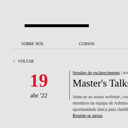
Saltar para o conteúdo principal
SOBRE NÓS
SOBRE NÓS
CURSOS
CURSOS
UM OLHAR SOBRE A NOVA
BOLSAS E
BACK
BACK
<
VOLTAR
SBE
FINANCIAMENTO
PROJETOS PARA UM
JUNTE-SE A NÓS
SOC
19
Sessões de esclarecimento
| ter
A NOSSA MISSÃO
FUTURO MELHOR
CANDIDATURAS
Master's Talk
DOCENTES E
A
A MARCA
SOCIAL EQUITY
INVESTIGADORES
LICENCIATURAS
abr '22
Junte-se ao nosso
webinar
, co
INITIATIVE
B
membros da equipa de Admissõe
QUALIDADE &
PEOPLE AND CULTURE
MESTRADOS
oportunidade única para clari
ACREDITAÇÕES
FELLOWSHIP FOR
B
Registe-se agora
.
EXCELLENCE
DOUTORAMENTOS
SUSTENTABILIDADE
L