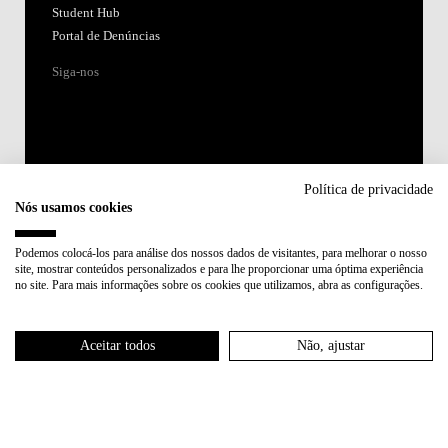
Student Hub
Portal de Denúncias
Siga-nos
Política de privacidade
Nós usamos cookies
Acreditações:
Podemos colocá-los para análise dos nossos dados de visitantes, para melhorar o nosso
site, mostrar conteúdos personalizados e para lhe proporcionar uma óptima experiência
Membro de:
no site. Para mais informações sobre os cookies que utilizamos, abra as configurações.
Participa em:
Aceitar todos
Não, ajustar
Plano de Recuperação e Resiliência (PRR)
Política de Privacidade
Política de Cookies