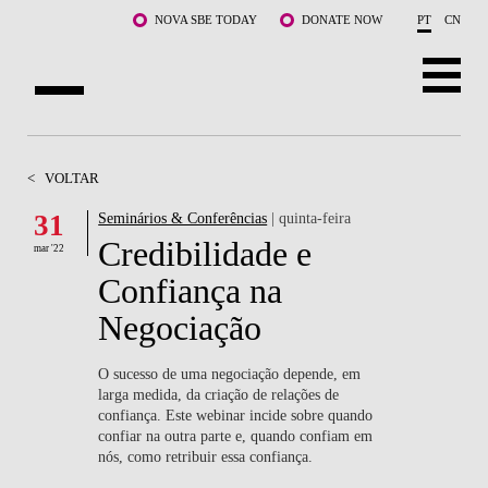
Saltar para o conteúdo principal
NOVA SBE TODAY
DONATE NOW
PT
CN
SOBRE NÓS
<
VOLTAR
CURSOS
31
Seminários & Conferências
| quinta-feira
Credibilidade e
DOCENTES E INVESTIGAÇÃO
mar '22
Confiança na
COMUNIDADE
Negociação
LIFE AT NOVA SBE
O sucesso de uma negociação depende, em
larga medida, da criação de relações de
WHAT'S HAPPENING
confiança. Este webinar incide sobre quando
confiar na outra parte e, quando confiam em
nós, como retribuir essa confiança.