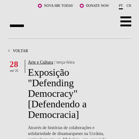
Saltar para o conteúdo principal
NOVA SBE TODAY
DONATE NOW
PT
CN
SOBRE NÓS
<
VOLTAR
CURSOS
28
Arte e Cultura
| terça-feira
Exposição
DOCENTES E INVESTIGAÇÃO
out '25
"Defending
COMUNIDADE
Democracy"
LIFE AT NOVA SBE
[Defendendo a
Democracia]
WHAT'S HAPPENING
Através de histórias de colaborações e
solidariedade de dinamarqueses na Ucrânia,