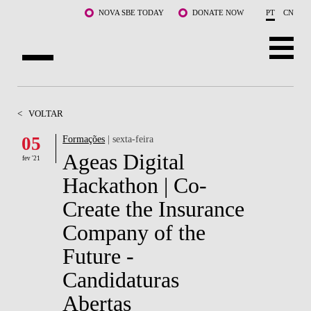
Saltar para o conteúdo principal
NOVA SBE TODAY
DONATE NOW
PT
CN
SOBRE NÓS
<
VOLTAR
CURSOS
05
Formações
| sexta-feira
Ageas Digital
DOCENTES E INVESTIGAÇÃO
fev '21
Hackathon | Co-
COMUNIDADE
Create the Insurance
LIFE AT NOVA SBE
Company of the
Future -
WHAT'S HAPPENING
Candidaturas
Abertas