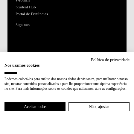
Webmail
Student Hub
Portal de Denúncias
Siga-nos
Política de privacidade
Nós usamos cookies
Acreditações:
Podemos colocá-los para análise dos nossos dados de visitantes, para melhorar o nosso
site, mostrar conteúdos personalizados e para lhe proporcionar uma óptima experiência
Membro de:
no site. Para mais informações sobre os cookies que utilizamos, abra as configurações.
Participa em:
Aceitar todos
Não, ajustar
Plano de Recuperação e Resiliência (PRR)
Política de Privacidade
Política de Cookies