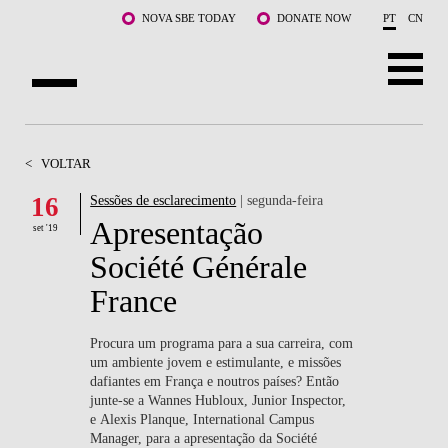
Saltar para o conteúdo principal
NOVA SBE TODAY
DONATE NOW
PT
CN
SOBRE NÓS
<
VOLTAR
CURSOS
16
Sessões de esclarecimento
| segunda-feira
Apresentação
DOCENTES E INVESTIGAÇÃO
set '19
Société Générale
COMUNIDADE
France
LIFE AT NOVA SBE
Procura um programa para a sua carreira, com
um ambiente jovem e estimulante, e missões
WHAT'S HAPPENING
dafiantes em França e noutros países? Então
junte-se a Wannes Hubloux, Junior Inspector,
e Alexis Planque, International Campus
Manager, para a apresentação da Société