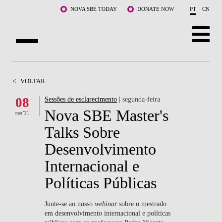
Saltar para o conteúdo principal
NOVA SBE TODAY
DONATE NOW
PT
CN
SOBRE NÓS
<
VOLTAR
CURSOS
08
Sessões de esclarecimento
| segunda-feira
Nova SBE Master's
DOCENTES E INVESTIGAÇÃO
mar '21
Talks Sobre
COMUNIDADE
Desenvolvimento
LIFE AT NOVA SBE
Internacional e
Políticas Públicas
WHAT'S HAPPENING
Junte-se ao nosso
webinar
sobre o mestrado
em desenvolvimento internacional e políticas