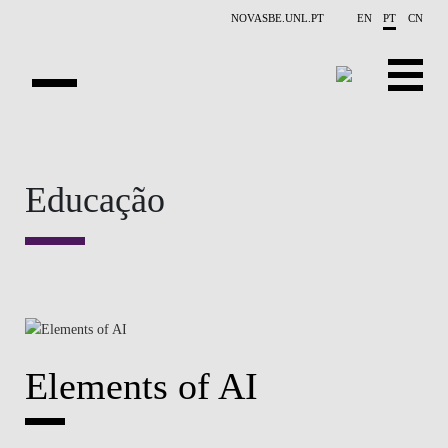
Saltar para o conteúdo principal
NOVASBE.UNL.PT
EN
PT
CN
APRESENTAÇÃO
Educação
X-COLLIDER
OPORTUNIDADES
PROJETOS
CONTACTOS
Elements of AI
EVENTOS
PUBLICAÇÕES