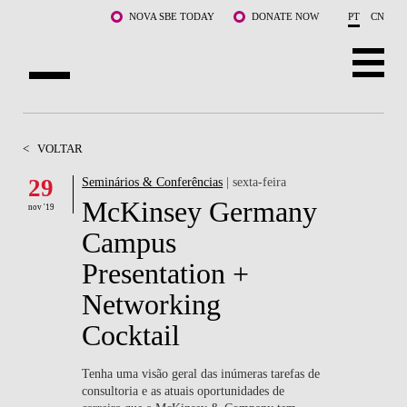
Saltar para o conteúdo principal
NOVA SBE TODAY
DONATE NOW
PT
CN
SOBRE NÓS
<
VOLTAR
CURSOS
29
Seminários & Conferências
| sexta-feira
McKinsey Germany
DOCENTES E INVESTIGAÇÃO
nov '19
Campus
COMUNIDADE
Presentation +
LIFE AT NOVA SBE
Networking
Cocktail
WHAT'S HAPPENING
Tenha uma visão geral das inúmeras tarefas de
consultoria e as atuais oportunidades de