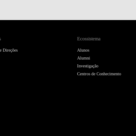
DOUBLE DEGREES
DIREITO & GESTÃO
DIREITO E ECONOMIA
DO MAR
s
Ecossistema
e Direções
DUAL DEGREE NYU
Alunos
Alumni
Investigação
Centros de Conhecimento