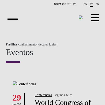
Saltar para o conteúdo principal
NOVASBE.UNL.PT
EN
PT
CN
APRESENTAÇÃO
Partilhar conhecimento, debater ideias
CONTACTOS
Eventos
EVENTOS
NOTÍCIAS
PESSOAS
PROJETOS
29
Conferências
| segunda-feira
PUBLICAÇÕES
World Congress of
jun '26