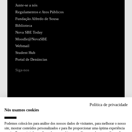
Junte-se a nós
Regulamentos e Atos Públicos
Fundação Alfredo de Sousa
Biblioteca
Nova SBE Today
Moodle@NovaSBE
Webmail
Student Hub
Portal de Denúncias
Siga-nos
Política de privacidade
Nós usamos cookies
Acreditações:
Podemos colocá-los para análise dos nossos dados de visitantes, para melhorar o nosso
site, mostrar conteúdos personalizados e para lhe proporcionar uma óptima experiência
Membro de: