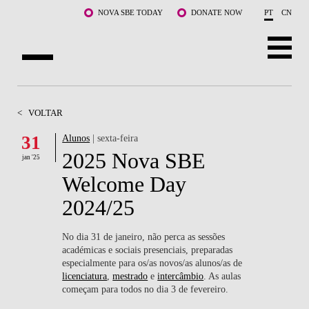
Saltar para o conteúdo principal
NOVA SBE TODAY
DONATE NOW
PT
CN
SOBRE NÓS
<
VOLTAR
CURSOS
31
Alunos
| sexta-feira
2025 Nova SBE
DOCENTES E INVESTIGAÇÃO
jan '25
Welcome Day
COMUNIDADE
2024/25
LIFE AT NOVA SBE
No dia 31 de janeiro, não perca as sessões
académicas e sociais presenciais, preparadas
WHAT'S HAPPENING
especialmente para os/as novos/as alunos/as de
licenciatura
,
mestrado
e
intercâmbio
. As aulas
começam para todos no dia 3 de fevereiro.