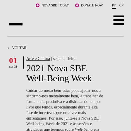
Saltar para o conteúdo principal
NOVA SBE TODAY
DONATE NOW
PT
CN
SOBRE NÓS
<
VOLTAR
CURSOS
01
Arte e Cultura
| segunda-feira
2021 Nova SBE
DOCENTES E INVESTIGAÇÃO
mar '21
Well-Being Week
COMUNIDADE
Cuidar do nosso bem-estar pode ajudar-nos a
LIFE AT NOVA SBE
sentirmo-nos mentalmente bem, a trabalhar de
forma mais produtiva e a disfrutar do tempo
livre que temos, especialmente durante esta
WHAT'S HAPPENING
fase de incertezas que uma vez mais
enfrentamos. Por isso, junte-se à Nova SBE
Well-being Week de 2021 e às sessões e
atividades que teremos sobre
Well-being
em