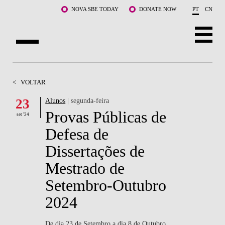
Saltar para o conteúdo principal
NOVA SBE TODAY
DONATE NOW
PT
CN
SOBRE NÓS
<
VOLTAR
CURSOS
23
Alunos
| segunda-feira
Provas Públicas de
DOCENTES E INVESTIGAÇÃO
set '24
Defesa de
COMUNIDADE
Dissertações de
LIFE AT NOVA SBE
Mestrado de
Setembro-Outubro
WHAT'S HAPPENING
2024
De dia 23 de Setembro a dia 8 de Outubro,