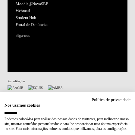
Moodle@NovaSBE
Webmail
Student Hub
Portal de Denúncias
Siga-nos
Acreditações:
Membro de:
Política de privacidade
Nós usamos cookies
Participa em:
Podemos colocá-los para análise dos nossos dados de visitantes, para melhorar o nosso
site, mostrar conteúdos personalizados e para lhe proporcionar uma óptima experiência
Plano de Recuperação e Resiliência (PRR)
no site. Para mais informações sobre os cookies que utilizamos, abra as configurações.