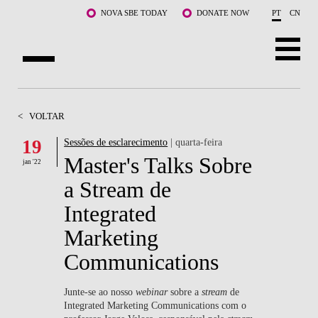
Saltar para o conteúdo principal
NOVA SBE TODAY
DONATE NOW
PT
CN
SOBRE NÓS
<
VOLTAR
CURSOS
19
Sessões de esclarecimento
| quarta-feira
Master's Talks Sobre
DOCENTES E INVESTIGAÇÃO
jan '22
a Stream de
COMUNIDADE
Integrated
LIFE AT NOVA SBE
Marketing
Communications
WHAT'S HAPPENING
Junte-se ao nosso
webinar
sobre a
stream
de
Integrated Marketing Communications com o