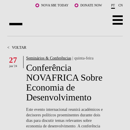
Saltar para o conteúdo principal
NOVA SBE TODAY
DONATE NOW
PT
CN
SOBRE NÓS
<
VOLTAR
CURSOS
27
Seminários & Conferências
| quinta-feira
Conferência
DOCENTES E INVESTIGAÇÃO
jun '24
NOVAFRICA Sobre
COMUNIDADE
Economia de
LIFE AT NOVA SBE
Desenvolvimento
WHAT'S HAPPENING
Este evento internacional reunirá académicos e
decisores políticos proeminentes durante dois
dias para discutir temas relevantes sobre
economia de desenvolvimento. A conferência