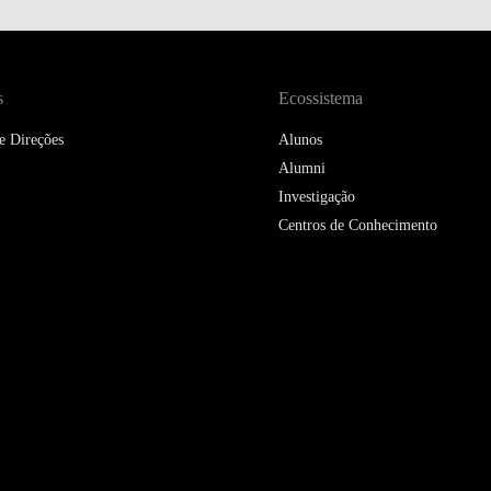
DOUBLE DEGREES
DIREITO & GESTÃO
s
Ecossistema
DIREITO E ECONOMIA
DO MAR
e Direções
Alunos
Alumni
DUAL DEGREE NYU
Investigação
Centros de Conhecimento