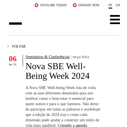
Saltar para o conteúdo principal
NOVA SBE TODAY
DONATE NOW
PT
CN
SOBRE NÓS
<
VOLTAR
CURSOS
06
Seminários & Conferências
| terça-feira
Nova SBE Well-
DOCENTES E INVESTIGAÇÃO
fev '24
Being Week 2024
COMUNIDADE
A Nova SBE Well-being Week está de volta
LIFE AT NOVA SBE
com as suas diferentes dimensões para nos
lembrar como o bem-estar é essencial para
quem somos e para o que fazemos. Não deixe
WHAT'S HAPPENING
de participar em todas as palestras e
workshops
que a edição de 2024 traz e como cada
dimensão pode ajudar a construir um estilo de
vida mais saudável.
Consulte a agenda
,