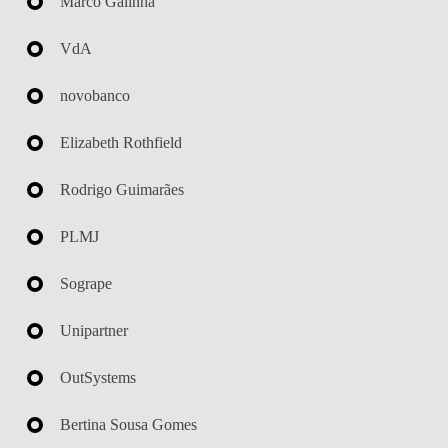
Marco Galinha
VdA
novobanco
Elizabeth Rothfield
Rodrigo Guimarães
PLMJ
Sogrape
Unipartner
OutSystems
Bertina Sousa Gomes