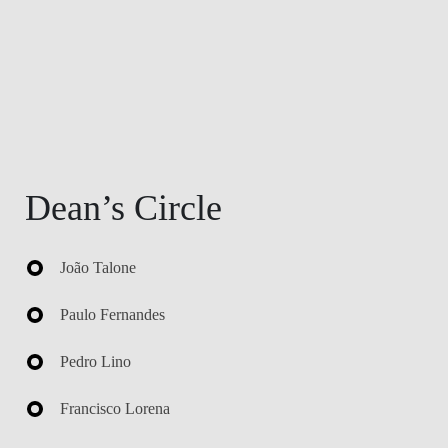
DOUBLE DEGREES
DIREITO & GESTÃO
DIREITO E ECONOMIA
DO MAR
DUAL DEGREE NYU
Dean’s Circle
João Talone
Paulo Fernandes
Pedro Lino
Francisco Lorena