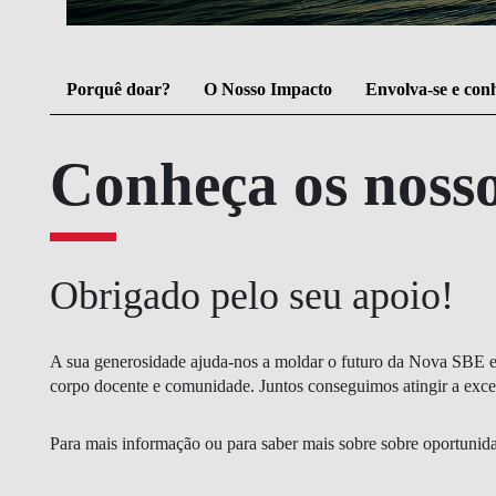
MESTRADOS EXECUTIVOS
DIVERSIDADE, EQUIDADE E
L
INCLUSÃO
LISBON MBA
Porquê doar?
O Nosso Impacto
Envolva-se e con
E
PROJETOS PARA UM
PROGRAMAS DE
FUTURO MELHOR
INTERCÂMBIO
R
Conheça os noss
MODELO DE GOVERNO
ESCOLAS DE VERÃO
JUNTE-SE A NÓS
FORMAÇÃO DE
EXECUTIVOS
Obrigado pelo seu apoio!
CONTACTOS
A sua generosidade ajuda-nos a moldar o futuro da Nova SBE e a
corpo docente e comunidade. Juntos conseguimos atingir a exce
Para mais informação ou para saber mais sobre sobre oportunida