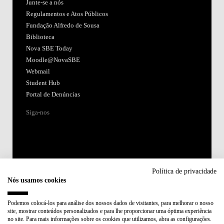
Junte-se a nós
Regulamentos e Atos Públicos
Fundação Alfredo de Sousa
Biblioteca
Nova SBE Today
Moodle@NovaSBE
Webmail
Student Hub
Portal de Denúncias
Siga-nos
Política de privacidade
Nós usamos cookies
Acreditações:
Podemos colocá-los para análise dos nossos dados de visitantes, para melhorar o nosso
site, mostrar conteúdos personalizados e para lhe proporcionar uma óptima experiência
Membro de:
no site. Para mais informações sobre os cookies que utilizamos, abra as configurações.