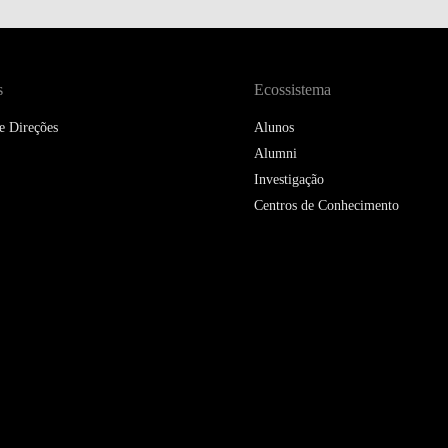
DOUBLE DEGREES
DIREITO & GESTÃO
s
Ecossistema
DIREITO E ECONOMIA
DO MAR
e Direções
Alunos
Alumni
DUAL DEGREE NYU
Investigação
Centros de Conhecimento