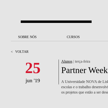
Saltar para o conteúdo principal
SOBRE NÓS
SOBRE NÓS
CURSOS
CURSOS
UM OLHAR SOBRE A NOVA
BOLSAS E
BACK
BACK
<
VOLTAR
SBE
FINANCIAMENTO
PROJETOS PARA UM
JUNTE-SE A NÓS
SOC
25
Alunos
| terça-feira
A NOSSA MISSÃO
FUTURO MELHOR
CANDIDATURAS
Partner Week
DOCENTES E
A
A MARCA
SOCIAL EQUITY
INVESTIGADORES
LICENCIATURAS
jun '19
A Universidade NOVA de Lisboa
INITIATIVE
B
escolas e o trabalho desenvol
QUALIDADE &
PEOPLE AND CULTURE
MESTRADOS
os projetos que estão a ser des
ACREDITAÇÕES
FELLOWSHIP FOR
B
EXCELLENCE
DOUTORAMENTOS
SUSTENTABILIDADE
L