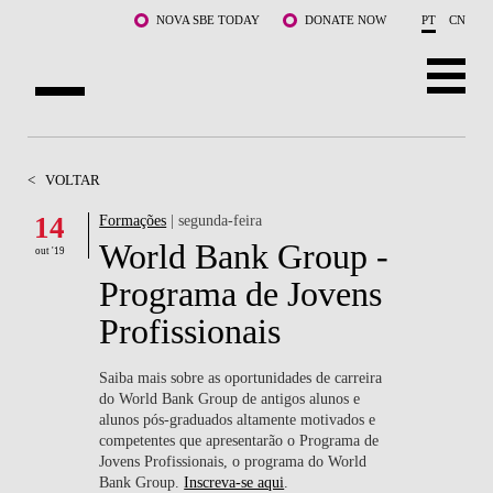
Saltar para o conteúdo principal
NOVA SBE TODAY
DONATE NOW
PT
CN
SOBRE NÓS
<
VOLTAR
CURSOS
14
Formações
| segunda-feira
World Bank Group -
DOCENTES E INVESTIGAÇÃO
out '19
Programa de Jovens
COMUNIDADE
Profissionais
LIFE AT NOVA SBE
Saiba mais sobre as oportunidades de carreira
do World Bank Group de antigos alunos e
WHAT'S HAPPENING
alunos pós-graduados altamente motivados e
competentes que apresentarão o Programa de
Jovens Profissionais, o programa do World
Bank Group.
Inscreva-se aqui
.