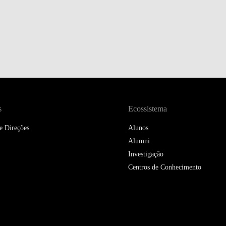
DOUBLE DEGREES
DIREITO & GESTÃO
DIREITO E ECONOMIA
DO MAR
DUAL DEGREE NYU
s
Ecossistema
e Direções
Alunos
Alumni
Investigação
Centros de Conhecimento