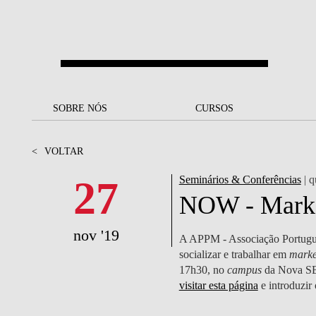
Saltar para o conteúdo principal
SOBRE NÓS
SOBRE NÓS
CURSOS
CURSOS
UM OLHAR SOBRE A NOVA
BOLSAS E
BACK
BACK
<
VOLTAR
SBE
FINANCIAMENTO
PROJETOS PARA UM
JUNTE-SE A NÓS
SOC
27
Seminários & Conferências
| q
A NOSSA MISSÃO
FUTURO MELHOR
CANDIDATURAS
NOW - Market
DOCENTES E
A
A MARCA
SOCIAL EQUITY
INVESTIGADORES
LICENCIATURAS
nov '19
A APPM - Associação Portugues
INITIATIVE
B
socializar e trabalhar em
marke
QUALIDADE &
PEOPLE AND CULTURE
MESTRADOS
17h30, no
campus
da Nova S
ACREDITAÇÕES
FELLOWSHIP FOR
B
visitar esta página
e introduzir
EXCELLENCE
DOUTORAMENTOS
SUSTENTABILIDADE
L