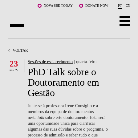
Saltar para o conteúdo principal
NOVA SBE TODAY
DONATE NOW
PT
CN
SOBRE NÓS
<
VOLTAR
CURSOS
23
Sessões de esclarecimento
| quarta-feira
PhD Talk sobre o
DOCENTES E INVESTIGAÇÃO
nov '22
Doutoramento em
COMUNIDADE
Gestão
LIFE AT NOVA SBE
Junte-se à professora Irene Consiglio e a
membros da equipa de doutoramentos
WHAT'S HAPPENING
nesta
talk
sobre este doutoramento. Esta será
uma oportunidade única para clarificar
algumas das suas dúvidas sobre o programa, o
processo de admissão e saber tudo o que