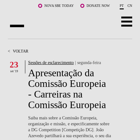
Saltar para o conteúdo principal
NOVA SBE TODAY
DONATE NOW
PT
CN
SOBRE NÓS
<
VOLTAR
CURSOS
23
Sessões de esclarecimento
| segunda-feira
Apresentação da
DOCENTES E INVESTIGAÇÃO
set '19
Comissão Europeia
COMUNIDADE
- Carreiras na
LIFE AT NOVA SBE
Comissão Europeia
WHAT'S HAPPENING
Saiba mais sobre a Comissão Europeia,
organização e missão, e especificamente sobre
a DG Competition [Competição DG]. João
Azevedo partilhará a sua experiência, o seu dia