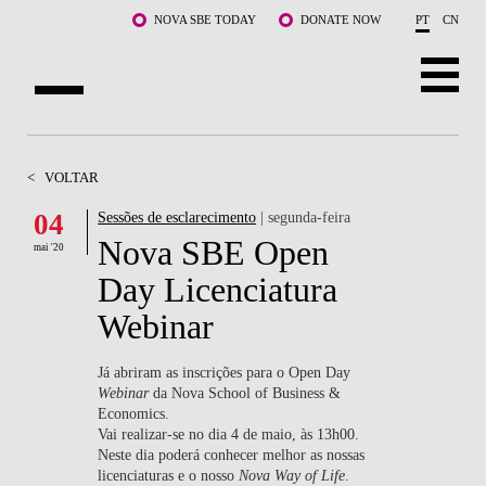
Saltar para o conteúdo principal
NOVA SBE TODAY
DONATE NOW
PT
CN
SOBRE NÓS
<
VOLTAR
CURSOS
04
Sessões de esclarecimento
| segunda-feira
Nova SBE Open
DOCENTES E INVESTIGAÇÃO
mai '20
Day Licenciatura
COMUNIDADE
Webinar
LIFE AT NOVA SBE
Já abriram as inscrições para o Open Day
Webinar
da Nova School of Business &
WHAT'S HAPPENING
Economics.
Vai realizar-se no dia 4 de maio, às 13h00.
Neste dia poderá conhecer melhor as nossas
licenciaturas e o nosso
Nova Way of Life
.