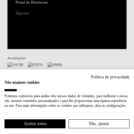
Portal de Denúncias
Siga-nos
Acreditações:
Membro de:
Política de privacidade
Nós usamos cookies
Participa em:
Podemos colocá-los para análise dos nossos dados de visitantes, para melhorar o nosso
site, mostrar conteúdos personalizados e para lhe proporcionar uma óptima experiência
Plano de Recuperação e Resiliência (PRR)
no site. Para mais informações sobre os cookies que utilizamos, abra as configurações.
Política de Privacidade
Política de Cookies
Aceitar todos
Não, ajustar