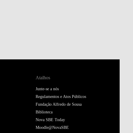
Atalhos
Junte-se a nós
Regulamentos e Atos Públicos
Fundação Alfredo de Sousa
Biblioteca
Nova SBE Today
Moodle@NovaSBE