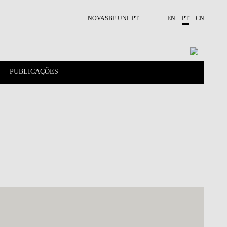
NOVASBE.UNL.PT
EN
PT
CN
PUBLICAÇÕES
PESSOAS
PROJETOS