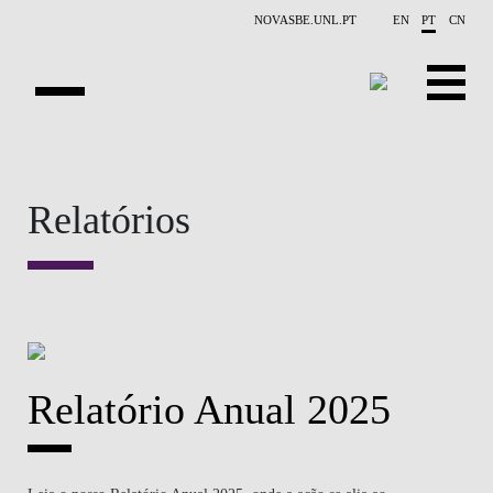
Saltar para o conteúdo principal
NOVASBE.UNL.PT
EN
PT
CN
APRESENTAÇÃO
Relatórios
PESSOAS
PROJETOS
RELATÓRIOS
CONTACTOS
Relatório Anual 2025
GET INVOLVED
INVESTIGAÇAO