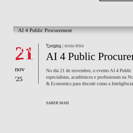
What's happening
What's happening
Eventos
Notícias
21
Eventos
| sexta-feira
AI 4 Public Procur
nov
No dia 21 de novembro, o evento AI 4 Public 
especialistas, académicos e profissionais na 
'25
dicada
& Economics para discutir como a Inteligência.
ões.
SABER MAIS