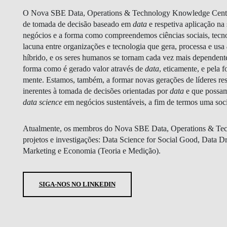
O Nova SBE Data, Operations & Technology Knowledge Center
de tomada de decisão baseado em
data
e respetiva aplicação na
negócios e a forma como compreendemos ciências sociais, tecno
lacuna entre organizações e tecnologia que gera, processa e usa
PUBLICAÇÕES
EQUIPA
híbrido, e os seres humanos se tornam cada vez mais dependent
forma como é gerado valor através de
data
, eticamente, e pela
mente. Estamos, também, a formar novas gerações de líderes res
inerentes à tomada de decisões orientadas por
data
e que possam 
data science
em negócios sustentáveis, a fim de termos uma soc
Atualmente, os membros do Nova SBE Data, Operations & Tech
projetos e investigações: Data Science for Social Good, Data
Marketing e Economia (Teoria e Medição).
SIGA-NOS NO LINKEDIN