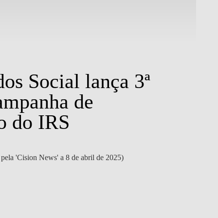
Notíci
os Social lança 3ª
Ba
campanha de
ca
o do IRS
tr
pela 'Cision News' a 8 de abril de 2025)
(Artig
SABER