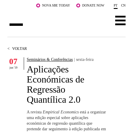
Saltar para o conteúdo principal
NOVA SBE TODAY
DONATE NOW
PT
CN
SOBRE NÓS
<
VOLTAR
CURSOS
07
Seminários & Conferências
| sexta-feira
Aplicações
DOCENTES E INVESTIGAÇÃO
jun '19
Económicas de
COMUNIDADE
Regressão
LIFE AT NOVA SBE
Quantílica 2.0
WHAT'S HAPPENING
A revista
Empirical Economics
está a organizar
uma edição especial sobre aplicações
económicas de regressão quantílica que
pretende dar seguimento à edição publicada em