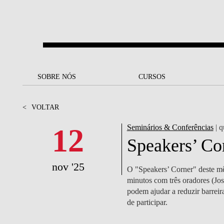
Saltar para o conteúdo principal
SOBRE NÓS
SOBRE NÓS
CURSOS
CURSOS
UM OLHAR SOBRE A NOVA
BOLSAS E
BACK
BACK
<
VOLTAR
SBE
FINANCIAMENTO
PROJETOS PARA UM
JUNTE-SE A NÓS
SOC
12
Seminários & Conferências
| q
A NOSSA MISSÃO
FUTURO MELHOR
CANDIDATURAS
Speakers’ Co
DOCENTES E
A
A MARCA
SOCIAL EQUITY
INVESTIGADORES
LICENCIATURAS
nov '25
O "Speakers’ Corner" deste mês
INITIATIVE
B
minutos com três oradores (Jo
QUALIDADE &
PEOPLE AND CULTURE
MESTRADOS
podem ajudar a reduzir barreir
ACREDITAÇÕES
FELLOWSHIP FOR
B
de participar.
EXCELLENCE
DOUTORAMENTOS
SUSTENTABILIDADE
L