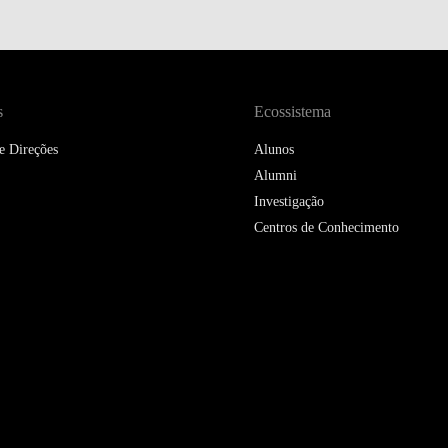
DOUBLE DEGREES
DIREITO & GESTÃO
DIREITO E ECONOMIA
s
Ecossistema
DO MAR
e Direções
Alunos
DUAL DEGREE NYU
Alumni
Investigação
Centros de Conhecimento