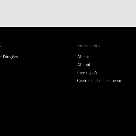
DOUBLE DEGREES
DIREITO & GESTÃO
DIREITO E ECONOMIA
DO MAR
s
Ecossistema
DUAL DEGREE NYU
e Direções
Alunos
Alumni
Investigação
Centros de Conhecimento