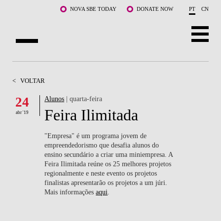
Saltar para o conteúdo principal
NOVA SBE TODAY
DONATE NOW
PT
CN
SOBRE NÓS
<
VOLTAR
CURSOS
24
Alunos
| quarta-feira
Feira Ilimitada
DOCENTES E INVESTIGAÇÃO
abr '19
COMUNIDADE
"Empresa" é um programa jovem de
empreendedorismo que desafia alunos do
ensino secundário a criar uma miniempresa. A
LIFE AT NOVA SBE
Feira Ilimitada reúne os 25 melhores projetos
regionalmente e neste evento os projetos
WHAT'S HAPPENING
finalistas apresentarão os projetos a um júri.
Mais informações
aqui
.