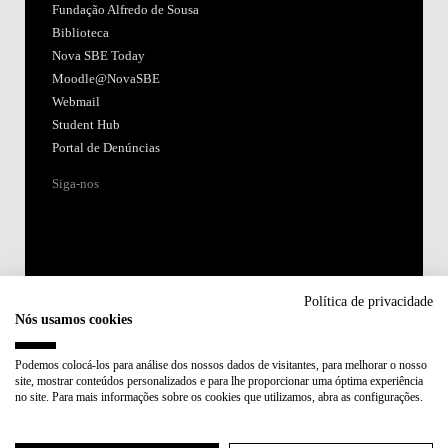
Fundação Alfredo de Sousa
Biblioteca
Nova SBE Today
Moodle@NovaSBE
Webmail
Student Hub
Portal de Denúncias
Siga-nos
Política de privacidade
Nós usamos cookies
Acreditações:
Podemos colocá-los para análise dos nossos dados de visitantes, para melhorar o nosso
site, mostrar conteúdos personalizados e para lhe proporcionar uma óptima experiência
Membro de:
no site. Para mais informações sobre os cookies que utilizamos, abra as configurações.
Participa em: