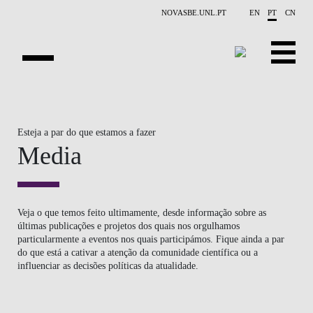
Saltar para o conteúdo principal
NOVASBE.UNL.PT
EN
PT
CN
NOTÍCIAS
Esteja a par do que estamos a fazer
EVENTOS
Media
CONTACTOS
PROJETOS
Veja o que temos feito ultimamente, desde informação sobre as
últimas publicações e projetos dos quais nos orgulhamos
APRESENTAÇÃO
particularmente a eventos nos quais participámos. Fique ainda a par
do que está a cativar a atenção da comunidade científica ou a
PUBLICAÇÕES
influenciar as decisões políticas da atualidade.
PESSOAS