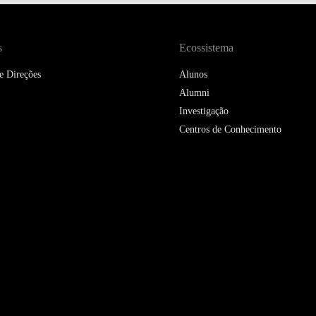
DOUBLE DEGREES
DIREITO & GESTÃO
s
Ecossistema
DIREITO E ECONOMIA
e Direções
Alunos
DO MAR
Alumni
Investigação
DUAL DEGREE NYU
Centros de Conhecimento