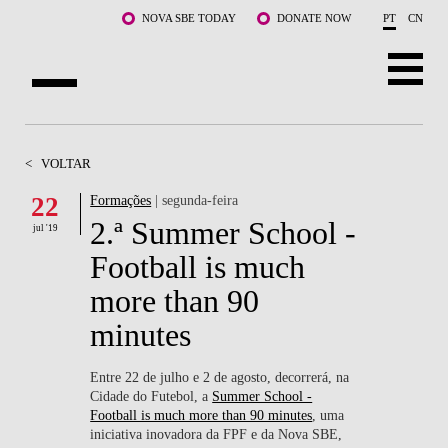
Saltar para o conteúdo principal
NOVA SBE TODAY
DONATE NOW
PT
CN
SOBRE NÓS
<
VOLTAR
CURSOS
22
Formações
| segunda-feira
2.ª Summer School -
DOCENTES E INVESTIGAÇÃO
jul '19
Football is much
COMUNIDADE
more than 90
LIFE AT NOVA SBE
minutes
WHAT'S HAPPENING
Entre 22 de julho e 2 de agosto, decorrerá, na
Cidade do Futebol, a
Summer School -
Football is much more than 90 minutes
, uma
iniciativa inovadora da FPF e da Nova SBE,